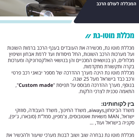
המכללה לעולם הרכב
מכללת מוטו-גת
מכללת מוטו גת, מכשירה את העובדים בענף הרכב ברמות השונות
ועל מערכות הרכב השונות, החל מיסודות ועד לרמת אבחון ושיפוץ
מכלולים, הן בנושאים המכניים והן בנושאי האלקטרוניקה ומערכות
בקרה ותקשורת מתקדמות.
מכללת מוטו גת הינה מערך ההדרכה של מספר יבואני רכב פרטי
ורכב כבד בישראל מעל 25 שנה.
בנוסף, מערך ההדרכה מבוסס על תפיסת "
Custom made
",
התאמה טכנית לצרכי הלקוח.
בין לקוחותינו:
משרד הביטחון,aiways, משרד החינוך, משרד העבודה, סוזוקי
ישראל, MAN משאיות ואוטובוסים, צ'מפיון, סמל"ת (סובארו, ג'יפ),
סקניה בישראל ועוד, …
מכללת מוטו גת נבחרה שוב ושוב לבנות מערכי שיעור ולהכשיר את