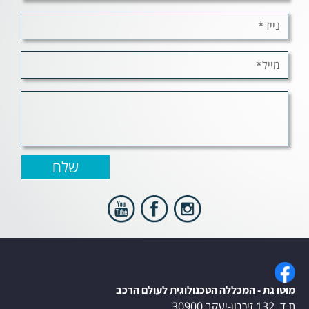
מוטו גת - המכללה הטכנולוגית לעולם הרכב
ת.ד. 132 זיכרון-יעקב 30900