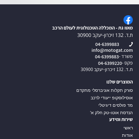
מוטו גת - המכללה הטכנולוגית לעולם הרכב
ת.ד. 132 זיכרון-יעקב 30900
04-6399883
info@motogat.com
משרד -
04-6399883
פקס -
04-6399220
ת.ד. 132 זיכרון-יעקב 30900
המוצרים שלנו
סורק תקלות אוניברסלי מתקדם
אוסילוסקופ ייעודי לרכב
מד פולסים דיגיטלי
הנדסת אוטו-טק חלק א'
שירות ומידע
ראשי
אודות