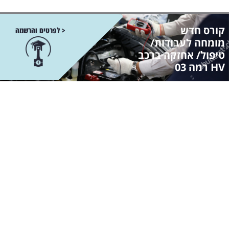
קורס חדש
< לפרטים והרשמה
מומחה לעבודות/
טיפול/ אחזקה ברכב
HV רמה 03