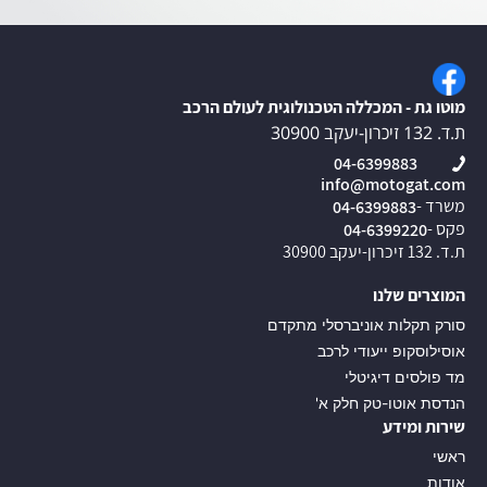
מוטו גת - המכללה הטכנולוגית לעולם הרכב
ת.ד. 132 זיכרון-יעקב 30900
04-6399883
info@motogat.com
משרד -
04-6399883
פקס -
04-6399220
ת.ד. 132 זיכרון-יעקב 30900
המוצרים שלנו
סורק תקלות אוניברסלי מתקדם
אוסילוסקופ ייעודי לרכב
מד פולסים דיגיטלי
הנדסת אוטו-טק חלק א'
שירות ומידע
ראשי
אודות