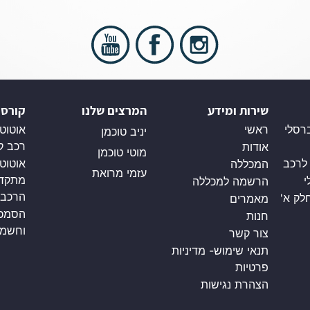
שירות ומידע
המרצים שלנו
קורסי
רסלי
ראשי
אוטוטק
יניב טוכמן
רכב ק
אודות
מוטי טוכמן
 לרכב
אוטוט
המכללה
עזמי מרואת
מתקדמ
י
הרשמה למכללה
הרכב)
לק א'
מאמרים
הסמכה
חנות
וחשמלי 
צור קשר
תנאי שימוש- מדיניות
פרטיות
הצהרת נגישות