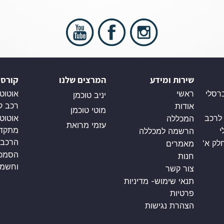
שירות ומידע
המרצים שלנו
קורסי
רסלי
ראשי
אוטוטק
יניב טוכמן
רכב ק
אודות
מוטי טוכמן
 לרכב
אוטוט
המכללה
עזמי מרואת
מתקדמ
י
הרשמה למכללה
הרכב)
לק א'
מאמרים
הסמכה
חנות
וחשמלי 
צור קשר
תנאי שימוש- מדיניות
פרטיות
הצהרת נגישות