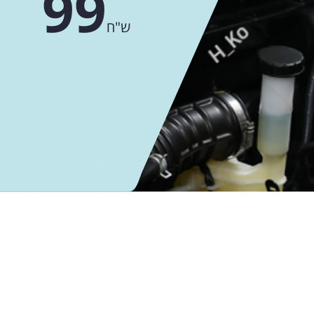
99
ש"ח