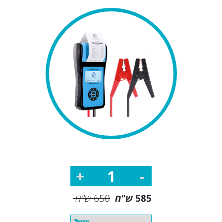
585
ש"ח
650
ש"ח