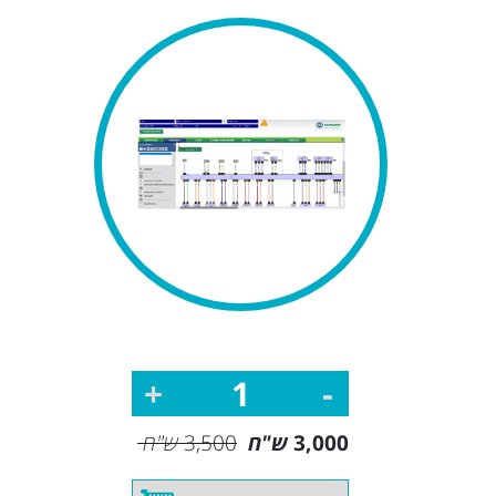
3,000
ש"ח
3,500
ש"ח