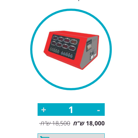
18,000
ש"ח
18,500
ש"ח