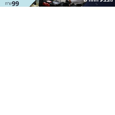
99
ש"ח