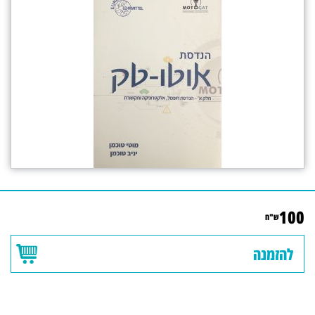
100
ש"ח
להזמנה