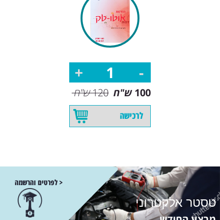
100
ש"ח
120
ש"ח
לרכישה
< לפרטים והרשמה
טסטר אלקטרוני
מבצע החודש