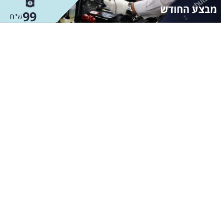
מבצע החודש
99
ש"ח