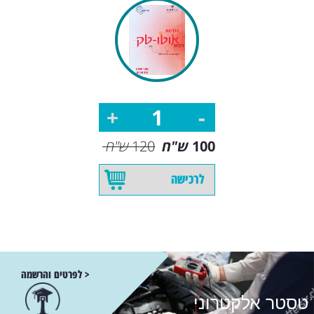
100
ש"ח
120
ש"ח
לרכישה
< לפרטים והרשמה
טסטר אלקטרוני