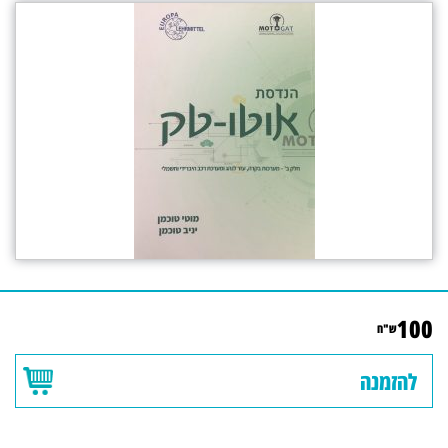
100
ש"ח
להזמנה