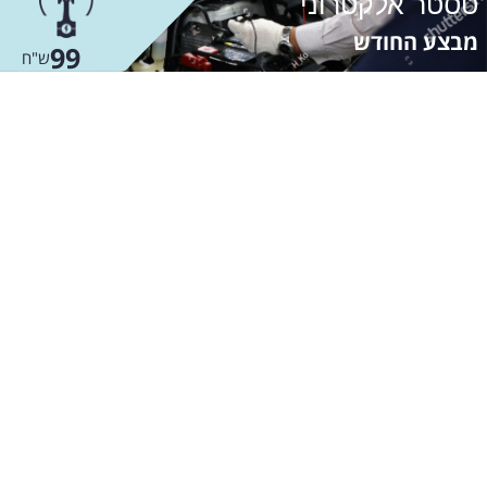
טסטר אלקטרוני
מבצע החודש
99
ש"ח